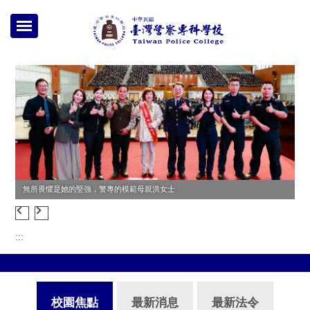
跳
到
主
要
內
容
區
20260331為愛行動戒菸就贏記者會
:::
校園焦點
最新消息
最新法令