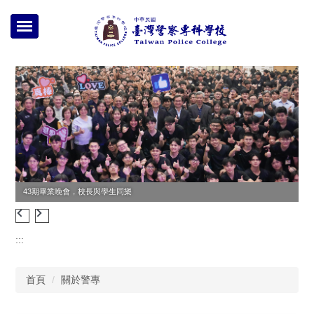
跳
到
主
要
內
容
區
43期畢業晚會，校長與學生同樂
無
:::
首頁
關於警專