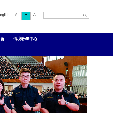
nglish
A¯
A
A⁺
總會
情境教學中心