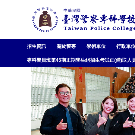
跳
到
主
要
內
容
區
招生資訊
關於警專
學術單位
行政單
專科警員班第45期正期學生組招生考試正(備)取人