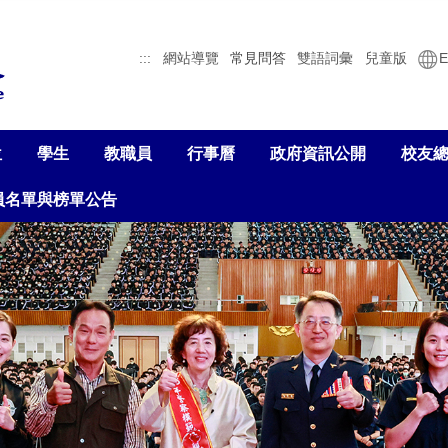
:::
網站導覽
常見問答
雙語詞彙
兒童版
E
位
學生
教職員
行事曆
政府資訊公開
校友
員名單與榜單公告