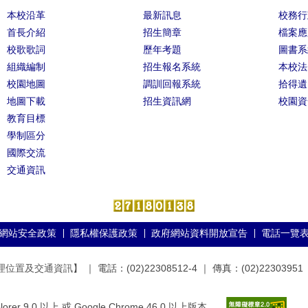
本校沿革
最新訊息
校務行
首長介紹
招生簡章
檔案應
校歌歌詞
歷年考題
圖書系
組織編制
招生報名系統
本校法
校園地圖
調訓回報系統
拾得遺
地圖下載
招生資訊網
校園資
教育目標
學制區分
國際交流
交通資訊
網站安全政策
隱私權保護政策
政府網站資料開放宣告
電話一覽
理位置及交通資訊
】 ｜ 電話：(02)22308512-4 ｜ 傳真：(02)22303951
er 9.0 以上 或 Google Chrome 46.0 以上版本